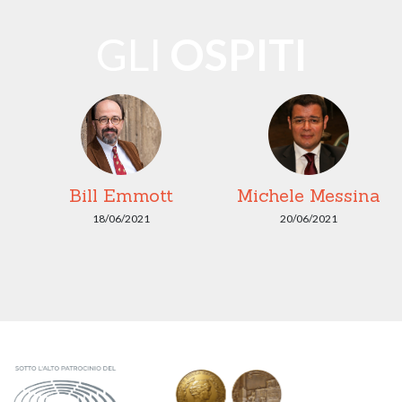
GLI
OSPITI
ni
Bill Emmott
Michele Messina
18/06/2021
20/06/2021