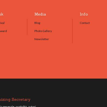
uk
Media
Info
ival
Blog
Contact
Award
Photo Gallery
Newsletter
izing Secretary
a generale, ospitalità, autori