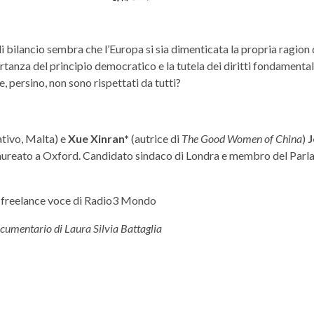
i bilancio sembra che l’Europa si sia dimenticata la propria ragion 
mportanza del principio democratico e la tutela dei diritti fondament
e, persino, non sono rispettati da tutti?
ativo, Malta) e
Xue Xinran*
(autrice di
The Good Women of China
)
J
è laureato a Oxford. Candidato sindaco di Londra e membro del Parl
a freelance voce di Radio3 Mondo
umentario di Laura Silvia Battaglia