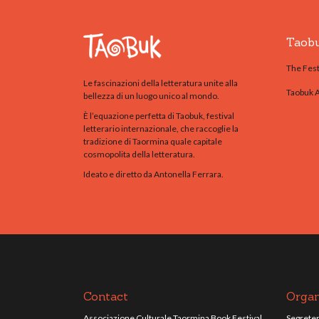
Taob
The Fest
Le fascinazioni della letteratura unite alla
Taobuk 
bellezza di un luogo unico al mondo.
È l’equazione perfetta di Taobuk, festival
letterario internazionale, che raccoglie la
tradizione di Taormina quale capitale
cosmopolita della letteratura.
Ideato e diretto da Antonella Ferrara.
Contact
Organ
Associazione Culturale Taormina Book Festival
Segreteri