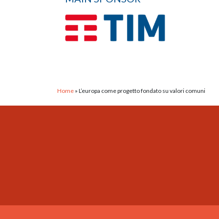
Home
»
L’europa come progetto fondato su valori comuni