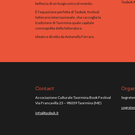
Taobuk 
bellezza di un luogo unico al mondo.
È l’equazione perfetta di Taobuk, festival
letterario internazionale, che raccoglie la
tradizione di Taormina quale capitale
cosmopolita della letteratura.
Ideato e diretto da Antonella Ferrara.
Contact
Organ
Associazione Culturale Taormina Book Festival
Segreteri
Via Francavilla 23 – 98039 Taormina (ME)
segreter
info@taobuk.it