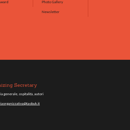
Award
Photo Gallery
Newsletter
izing Secretary
a generale, ospitalità, autori
iaorganizzativa@taobuk.it