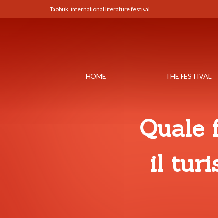
Taobuk, international literature festival
HOME
THE FESTIVAL
Quale 
il tur