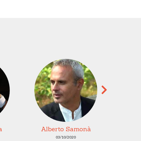
a
Alberto Samonà
Val
03/10/2020