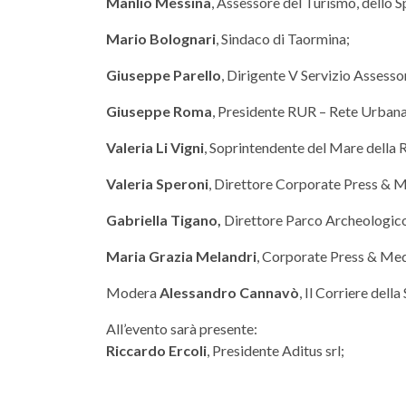
Manlio Messina
, Assessore del Turismo, dello S
Mario Bolognari
, Sindaco di Taormina;
Giuseppe Parello
, Dirigente V Servizio Assessora
Giuseppe Roma
, Presidente RUR – Rete Urbana
Valeria Li Vigni
, Soprintendente del Mare della R
Valeria Speroni
, Direttore Corporate Press & 
Gabriella Tigano,
Direttore Parco Archeologic
Maria Grazia Melandri
, Corporate Press & Med
Modera
Alessandro Cannavò
, Il Corriere della
All’evento sarà presente:
Riccardo Ercoli
, Presidente Aditus srl;