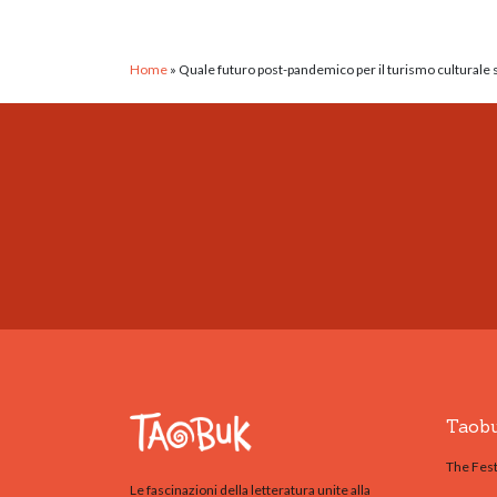
Home
»
Quale futuro post-pandemico per il turismo culturale 
Taob
The Fest
Le fascinazioni della letteratura unite alla