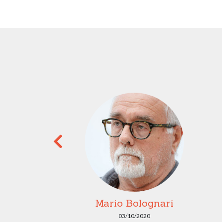
Messina
Mario Bolognari
2020
03/10/2020