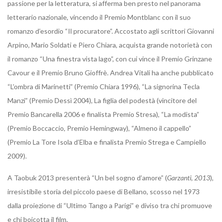
passione per la letteratura, si afferma ben presto nel panorama
letterario nazionale, vincendo il Premio Montblanc con il suo
romanzo d’esordio “Il procuratore”. Accostato agli scrittori Giovanni
Arpino, Mario Soldati e Piero Chiara, acquista grande notorietà con
il romanzo “Una finestra vista lago”, con cui vince il Premio Grinzane
Cavour e il Premio Bruno Gioffrè. Andrea Vitali ha anche pubblicato
“L’ombra di Marinetti” (Premio Chiara 1996), “La signorina Tecla
Manzi” (Premio Dessì 2004), La figlia del podestà (vincitore del
Premio Bancarella 2006 e finalista Premio Stresa), “La modista”
(Premio Boccaccio, Premio Hemingway), “Almeno il cappello”
(Premio La Tore Isola d’Elba e finalista Premio Strega e Campiello
2009).
A Taobuk 2013 presenterà “Un bel sogno d’amore” (
Garzanti, 2013
),
irresistibile storia del piccolo paese di Bellano, scosso nel 1973
dalla proiezione di “Ultimo Tango a Parigi” e diviso tra chi promuove
e chi boicotta il film.