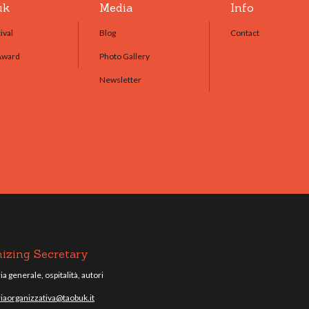
uk
Media
Info
ival
Blog
Contact
Award
Photo Gallery
Newsletter
izing Secretary
a generale, ospitalità, autori
iaorganizzativa@taobuk.it