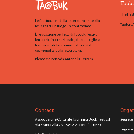
Taob
The Fest
Le fascinazioni della letteratura unite alla
Taobuk 
bellezza di un luogo unico al mondo.
È l’equazione perfetta di Taobuk, festival
letterario internazionale, che raccoglie la
tradizione di Taormina quale capitale
cosmopolita della letteratura.
Ideato e diretto da Antonella Ferrara.
Contact
Organ
Associazione Culturale Taormina Book Festival
Segreteri
Via Francavilla 23 – 98039 Taormina (ME)
segreter