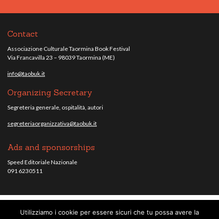
Contact
Associazione Culturale Taormina Book Festival
Via Francavilla 23 – 98039 Taormina (ME)
info@taobuk.it
Organizing Secretary
Segreteria generale, ospitalità, autori
segreteriaorganizzativa@taobuk.it
Ads and sponsorships
Speed Editoriale Nazionale
091 6230511
Utilizziamo i cookie per essere sicuri che tu possa avere la
© Taobuk, festival letterario internazionale 2013/2021 - Tutti i contenuti del