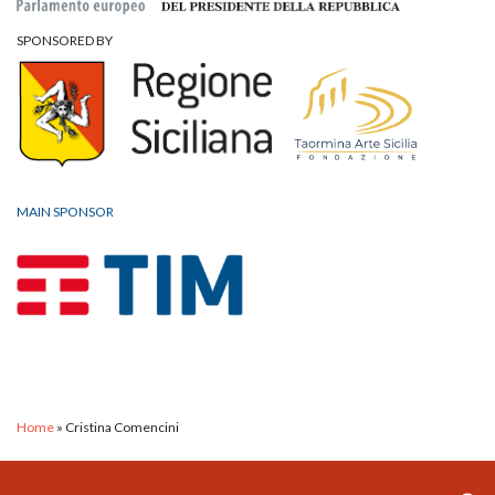
SPONSORED BY
MAIN SPONSOR
Home
»
Cristina Comencini