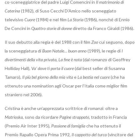
co-sceneggiatrice del padre Luigi Comencini in
Il matrimonio di
Caterina
(1982), di Suso Cecchi D’Amico nello sceneggiato
televisivo
Cuore
(1984) e nel film
La Storia
(1986), nonché di Ennio
De Concini in
Quattro storie di donne
diretto da Franco Giraldi (1986).
Il suo debutto alla regia è del 1988 con il film
Zoo
cui seguono, dopo
la sceneggiatura di
Buon Natale… buon anno
(1989), le regie di
I
divertimenti della vita privata, La fine è nota
(dal romanzo di Geoffrey
Holliday Hall),
Va’ dove ti porta il cuore
(dal best seller di Susanna
Tamaro),
Il più bel giorno della mia vita
e
La bestia nel cuore
(che ha
ottenuto una nomination agli Oscar per l’Italia come miglior film
straniero nel 2006).
Cristina è anche un’apprezzata scrittrice di romanzi: oltre a
Matrioska
, sono da ricordare
Pagine strappate,
tradotto in Francia
(Premio Air Inter 1995),
Passione di famiglia
che ha ottenuto il
Premio Rapallo Opera Prima 1992,
Il cappotto del turco
(vincitore del