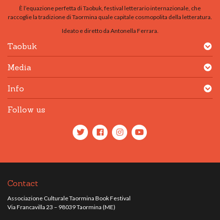
È l’equazione perfetta di Taobuk, festival letterario internazionale, che
raccoglie la tradizione di Taormina quale capitale cosmopolita della letteratura.
Ideato e diretto da Antonella Ferrara.
Taobuk
Media
Info
Follow us
Contact
Associazione Culturale Taormina Book Festival
Via Francavilla 23 – 98039 Taormina (ME)