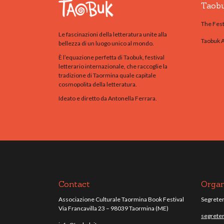
Taob
The Fest
Le fascinazioni della letteratura unite alla
Taobuk 
bellezza di un luogo unico al mondo.
È l’equazione perfetta di Taobuk, festival
letterario internazionale, che raccoglie la
tradizione di Taormina quale capitale
cosmopolita della letteratura.
Ideato e diretto da Antonella Ferrara.
Contact
Organ
Associazione Culturale Taormina Book Festival
Segreteri
Via Francavilla 23 – 98039 Taormina (ME)
segreter