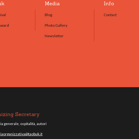
uk
Media
Info
ival
Blog
Contact
Award
Photo Gallery
Newsletter
izing Secretary
a generale, ospitalità, autori
iaorganizzativa@taobuk.it