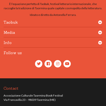
È l’equazione perfetta di Taobuk, festival letterario internazionale, che
raccoglie la tradizione di Taormina quale capitale cosmopolita della letteratura.
Ideato e diretto da Antonella Ferrara.
Taobuk
Media
Info
Follow us
Contact
Associazione Culturale Taormina Book Festival
Via Francavilla 23 – 98039 Taormina (ME)