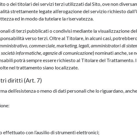
to o dei titolari dei servizi terzi utilizzati dal Sito, ove non diversa
nalità strettamente legate all’erogazione del servizio richiesto dall
ettezza ed in modo da tutelare la riservatezza.
nali di terzi pubblicati o condivisi mediante la visualizzazione del 
esponsabilità verso terzi. Oltre al Titolare, in alcuni casi, potrebbe
mministrativo, commerciale, marketing, legali, amministratori di sist
der, società informatiche, agenzie di comunicazione
) nominati anche, se 
sabili potrà sempre essere richiesto al Titolare del Trattamento. I 
nvolte nel trattamento siano localizzate.
ri diritti (Art. 7)
erma dell’esistenza o meno di dati personali che lo riguardano, anch
ione:
 effettuato con l’ausilio di strumenti elettronici;