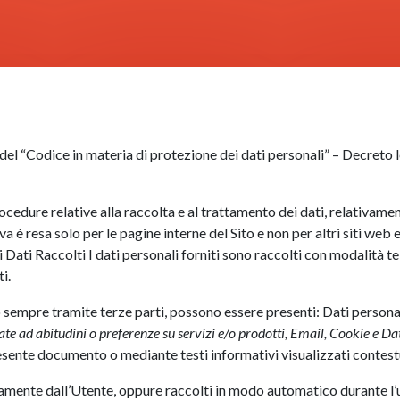
3 del “Codice in materia di protezione dei dati personali” – Decreto 
edure relative alla raccolta e al trattamento dei dati, relativament
a è resa solo per le pagine interne del Sito e non per altri siti web 
Dati Raccolti I dati personali forniti sono raccolti con modalità tel
i.
 sempre tramite terze parti, possono essere presenti: Dati personal
ate ad abitudini o preferenze su servizi e/o prodotti, Email, Cookie e Dati
resente documento o mediante testi informativi visualizzati contestu
amente dall’Utente, oppure raccolti in modo automatico durante l’uti