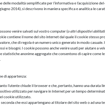
 delle modalità semplificate per l’informativa e l’acquisizione de
iugno 2014), si descrivono in maniera specifica e analitica le caratte
 possono venire salvati sul vostro computer (
o altri dispositivi abilit
okie contiene il nome del sito internet dal quale il cookie stesso pro
n valore, che di regola è un numero unico generato in modo casuale. 
ressi e bisogni. I cookie possono anche venire usati per aiutare a ve
lare statistiche anonime aggregate che consentono di capire come le 
.
ee di appartenza:
to l’utente chiude il browser e che, pertanto, hanno una durata limi
sitivo utilizzato per navigare in Internet per un tempo determina
el cookie utilizzato.
a seconda che essi appartengano al titolare del sito web o ad una te