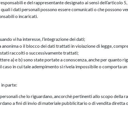
i responsabili e del rappresentante designato ai sensi dell’articolo 
ai quali i dati personali possono essere comunicati o che possono v
nsabili o incaricati.
uando vi ha interesse, l’integrazione dei dati;
 anonima o il blocco dei dati trattati in violazione di legge, compre
o stati raccolti o successivamente trattati;
lettere a) e b) sono state portate a conoscenza, anche per quanto rigu
o il caso in cui tale adempimento si rivela impossibile o comporta 
 in parte:
 personali che lo riguardano, ancorchè pertinenti allo scopo della r
ardano a fini di invio di materiale pubblicitario o di vendita diretta