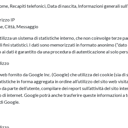
e, Recapiti telefonici, Data di nascita, Informazioni generali sull
rizzo IP
me, Città, Messaggio
 utilizza un sistema di statistiche interno, che non coinvolge terze pa
li fini statistici. I dati sono memorizzati in formato anonimo (“da
so ai dati è garantito da una procedura di autenticazione al solo per
lizzo
i web fornito da Google Inc. (Google) che utilizza dei cookie (sia d
atistiche in forma aggregata in ordine all’utilizzo del sito web visi
 da parte dell’utente, compilare dei report sull’attività del sito inter
tilizzo di internet. Google potrà anche trasferire queste informazioni a
 di Google.
lizzo