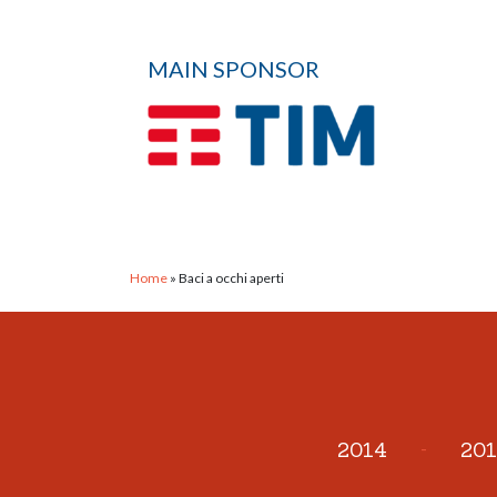
MAIN SPONSOR
Home
»
Baci a occhi aperti
2014
-
201