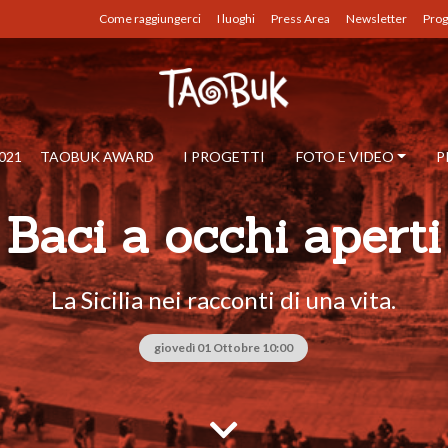
Come raggiungerci
I luoghi
Press Area
Newsletter
Prog
021
TAOBUK AWARD
I PROGETTI
FOTO E VIDEO
P
Baci a occhi aperti
La Sicilia nei racconti di una vita.
giovedì 01 Ottobre 10:00