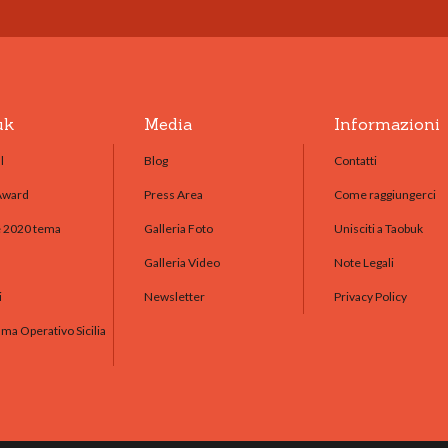
uk
Media
Informazioni
l
Blog
Contatti
Award
Press Area
Come raggiungerci
e 2020 tema
Galleria Foto
Unisciti a Taobuk
Galleria Video
Note Legali
i
Newsletter
Privacy Policy
a Operativo Sicilia