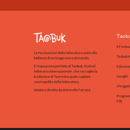
Taob
Il Festiva
Le fascinazioni della letteratura unite alla
Taobuk 
bellezza di un luogo unico al mondo.
È l’equazione perfetta di Taobuk, festival
Edizion
letterario internazionale, che raccoglie la
I luoghi
tradizione di Taormina quale capitale
cosmopolita della letteratura.
I Progett
Ideato e diretto da Antonella Ferrara.
Programm
FSE