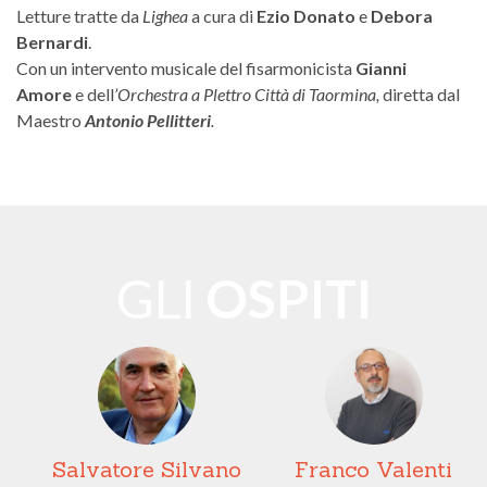
Letture tratte da
Lighea
a cura di
Ezio Donato
e
Debora
Bernardi
.
Con un intervento musicale del fisarmonicista
Gianni
Amore
e dell
’Orchestra a Plettro Città di Taormina,
diretta dal
Maestro
Antonio Pell
itter
i
.
GLI
OSPITI
za
Salvatore Silvano
Franco Valenti