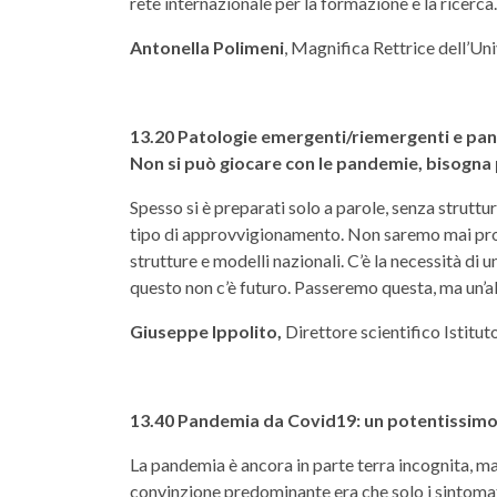
rete internazionale per la formazione e la ricerca.
Antonella Polimeni
, Magnifica Rettrice dell’Un
13.20 Patologie emergenti/riemergenti e pande
Non si può giocare con le pandemie, bisogna
Spesso si è preparati solo a parole, senza struttu
tipo di approvvigionamento. Non saremo mai pront
strutture e modelli nazionali. C’è la necessità di 
questo non c’è futuro. Passeremo questa, ma un’a
Giuseppe Ippolito,
Direttore scientifico Istitut
13.40 Pandemia da Covid19: un potentissimo s
La pandemia è ancora in parte terra incognita, ma 
convinzione predominante era che solo i sintomatici