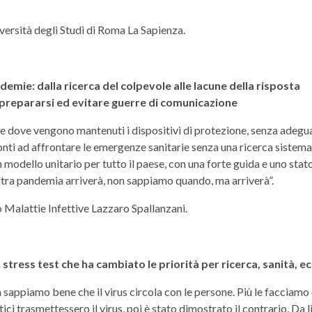
iversità degli Studi di Roma La Sapienza.
mie: dalla ricerca del colpevole alle lacune della risposta
 prepararsi ed evitare guerre di comunicazione
re dove vengono mantenuti i dispositivi di protezione, senza adeguat
i ad affrontare le emergenze sanitarie senza una ricerca sistemat
un modello unitario per tutto il paese, con una forte guida e uno stat
ltra pandemia arriverà, non sappiamo quando, ma arriverà”.
o Malattie Infettive Lazzaro Spallanzani.
tress test che ha cambiato le priorità per ricerca, sanità, e
sappiamo bene che il virus circola con le persone. Più le facciamo ci
 trasmettessero il virus, poi è stato dimostrato il contrario. Da lì 