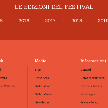
LE EDIZIONI DEL FESTIVAL
5
-
2016
-
2017
-
2018
-
201
uk
Media
Informazioni
l
Blog
Contatti
Award
Press Area
Come raggiungerci
e 2020 tema
Galleria Foto
Unisciti a Taobuk
Galleria Video
Note Legali
i
Newsletter
Privacy Policy