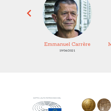
rossman
Emmanuel Carrère
M
2021
19/06/2021