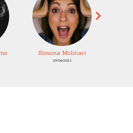
amo
Simona Molinari
Se
19/06/2021