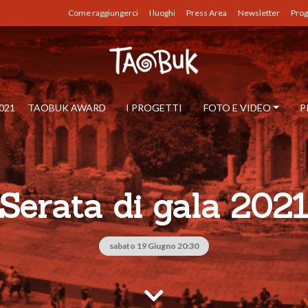
Come raggiungerci
I luoghi
Press Area
Newsletter
Prog
021
TAOBUK AWARD
I PROGETTI
FOTO E VIDEO
P
Serata di gala 202
sabato 19 Giugno 20:30