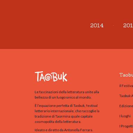
2014
-
201
Taob
Il Festiva
Le fascinazioni della letteratura unite alla
Taobuk 
bellezza di un luogo unico al mondo.
È l’equazione perfetta di Taobuk, festival
Edizion
letterario internazionale, che raccoglie la
I luoghi
tradizione di Taormina quale capitale
cosmopolita della letteratura.
I Progett
Ideato e diretto da Antonella Ferrara.