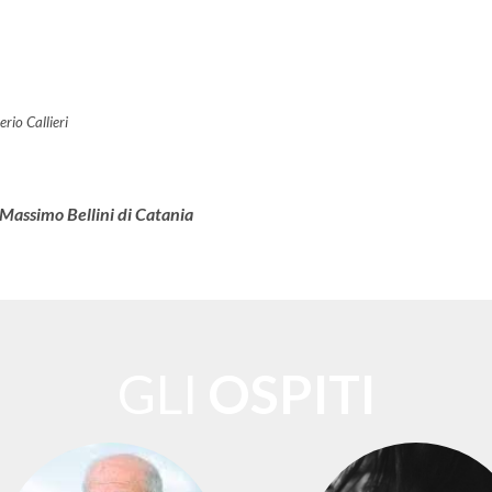
erio Callieri
 Massimo Bellini di Catania
GLI
OSPITI