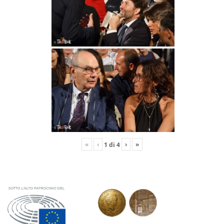
«
‹
›
»
1
di
4