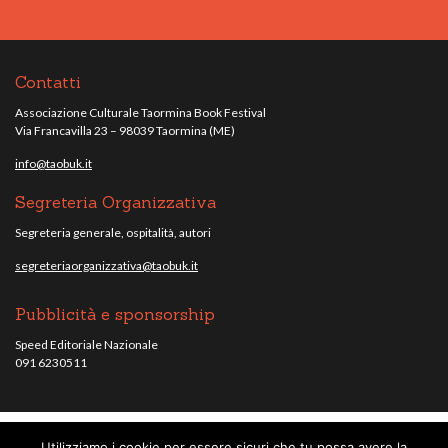
Contatti
Associazione Culturale Taormina Book Festival
Via Francavilla 23 – 98039 Taormina (ME)
info@taobuk.it
Segreteria Organizzativa
Segreteria generale, ospitalità, autori
segreteriaorganizzativa@taobuk.it
Pubblicità e sponsorship
Speed Editoriale Nazionale
091 6230511
Utilizziamo i cookie per essere sicuri che tu possa avere la