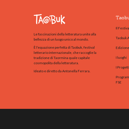
Taob
Il Festiva
Le fascinazioni della letteratura unite alla
Taobuk 
bellezza di un luogo unico al mondo.
È l’equazione perfetta di Taobuk, festival
Edizion
letterario internazionale, che raccoglie la
I luoghi
tradizione di Taormina quale capitale
cosmopolita della letteratura.
I Progett
Ideato e diretto da Antonella Ferrara.
Programm
FSE