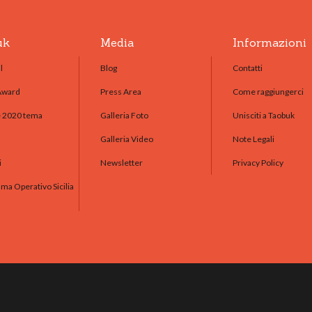
uk
Media
Informazioni
l
Blog
Contatti
Award
Press Area
Come raggiungerci
e 2020 tema
Galleria Foto
Unisciti a Taobuk
Galleria Video
Note Legali
i
Newsletter
Privacy Policy
a Operativo Sicilia