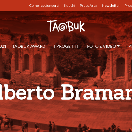
Come raggiungerci
I luoghi
Press Area
Newsletter
Prog
021
TAOBUK AWARD
I PROGETTI
FOTO E VIDEO
P
lberto Braman