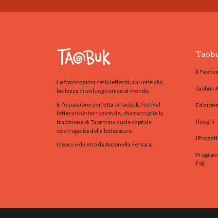
Taob
Il Festiva
Le fascinazioni della letteratura unite alla
Taobuk 
bellezza di un luogo unico al mondo.
È l’equazione perfetta di Taobuk, festival
Edizion
letterario internazionale, che raccoglie la
I luoghi
tradizione di Taormina quale capitale
cosmopolita della letteratura.
I Progett
Ideato e diretto da Antonella Ferrara.
Programm
FSE