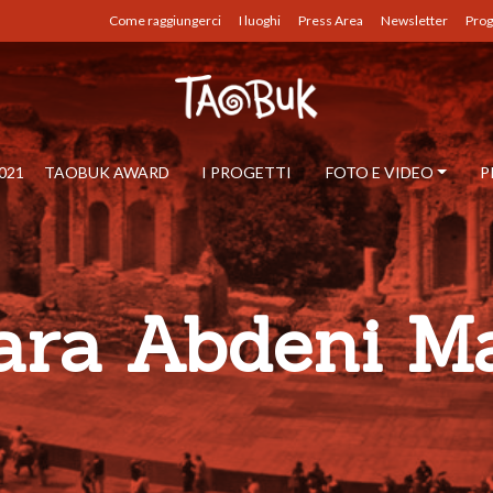
Come raggiungerci
I luoghi
Press Area
Newsletter
Prog
021
TAOBUK AWARD
I PROGETTI
FOTO E VIDEO
P
ara Abdeni M