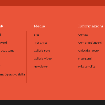
uk
Media
Informazioni
l
Blog
Contatti
Award
Press Area
Come raggiungerci
e 2020 tema
Galleria Foto
Unisciti a Taobuk
Galleria Video
Note Legali
i
Newsletter
Privacy Policy
a Operativo Sicilia