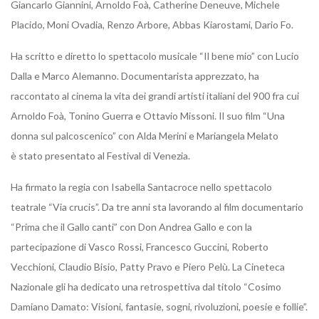
Giancarlo Giannini, Arnoldo Foà, Catherine Deneuve, Michele
Placido, Moni Ovadia, Renzo Arbore, Abbas Kiarostami, Dario Fo.
Ha scritto e diretto lo spettacolo musicale “Il bene mio” con Lucio
Dalla e Marco Alemanno. Documentarista apprezzato, ha
raccontato al cinema la vita dei grandi artisti italiani del 900 fra cui
Arnoldo Foà, Tonino Guerra e Ottavio Missoni. Il suo film “Una
donna sul palcoscenico” con Alda Merini e Mariangela Melato
è stato presentato al Festival di Venezia.
Ha firmato la regia con Isabella Santacroce nello spettacolo
teatrale “Via crucis”. Da tre anni sta lavorando al film documentario
“Prima che il Gallo canti” con Don Andrea Gallo e con la
partecipazione di Vasco Rossi, Francesco Guccini, Roberto
Vecchioni, Claudio Bisio, Patty Pravo e Piero Pelù. La Cineteca
Nazionale gli ha dedicato una retrospettiva dal titolo “Cosimo
Damiano Damato: Visioni, fantasie, sogni, rivoluzioni, poesie e follie”.