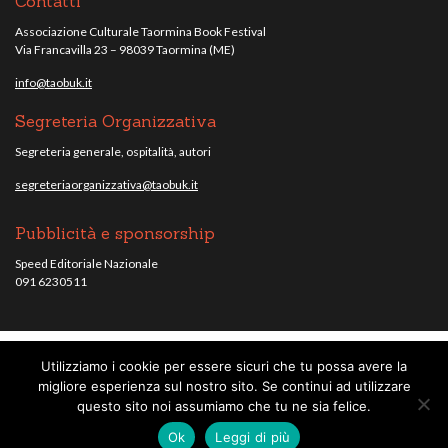
Contatti
Associazione Culturale Taormina Book Festival
Via Francavilla 23 – 98039 Taormina (ME)
info@taobuk.it
Segreteria Organizzativa
Segreteria generale, ospitalità, autori
segreteriaorganizzativa@taobuk.it
Pubblicità e sponsorship
Speed Editoriale Nazionale
091 6230511
Utilizziamo i cookie per essere sicuri che tu possa avere la
© Taobuk, festival letterario internazionale 2013/2021 - Tutti i contenuti del
migliore esperienza sul nostro sito. Se continui ad utilizzare
sito sono coperti da copyright - C.F. 96010220836.
note legali
.
questo sito noi assumiamo che tu ne sia felice.
Credits
Ok
Leggi di più