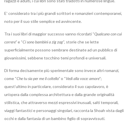
ragazzi e adulti, i cui libri sono stati tradotti in numerose lingue.
E’ considerato tra i più grandi scrittori e romanzieri contemporanei,
noto per il suo stile semplice ed avvincente.
Tra i suoi libri di maggior successo vanno ricordati “
Qualcuno con cui
correre”
e “
Ci sono bambini a zig zag”
, storie che se lette
superficialmente possono sembrare destinate ad un pubblico di
giovanissimi, sebbene tocchino temi profondi e universali.
Di forma decisamente più sperimentale sono invece altri romanzi,
come “
Che tu sia per me il coltello”
o “
Vedi alla voce: amore”
;
quest’ultimo in particolare, considerato il suo capolavoro, è
un’opera dalla complessa architettura e dalla grande originalità
stilistica, che attraverso mezzi espressivi inusuali, salti temporali,
viaggi fantastici e personaggi singolari, racconta la Shoah vista dagli
occhi e dalla fantasia di un bambino figlio di sopravvissuti.