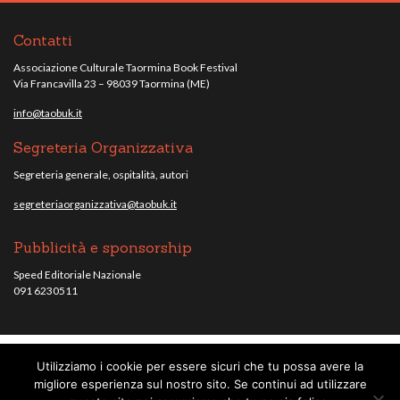
Contatti
Associazione Culturale Taormina Book Festival
Via Francavilla 23 – 98039 Taormina (ME)
info@taobuk.it
Segreteria Organizzativa
Segreteria generale, ospitalità, autori
segreteriaorganizzativa@taobuk.it
Pubblicità e sponsorship
Speed Editoriale Nazionale
091 6230511
Utilizziamo i cookie per essere sicuri che tu possa avere la
© Taobuk, festival letterario internazionale 2013/2021 - Tutti i contenuti del
migliore esperienza sul nostro sito. Se continui ad utilizzare
sito sono coperti da copyright - C.F. 96010220836.
note legali
.