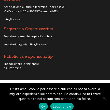
Associazione Culturale Taormina Book Festival
Via Francavilla 23 – 98039 Taormina (ME)
info@taobuk.it
Segreteria Organizzativa
Segreteria generale, ospitalità, autori
segreteriaorganizzativa@taobuk.it
Pubblicità e sponsorship
Speed Editoriale Nazionale
091 6230511
Utilizziamo i cookie per essere sicuri che tu possa avere la
© Taobuk, festival letterario internazionale 2013/2021 - Tutti i contenuti del
migliore esperienza sul nostro sito. Se continui ad utilizzare
sito sono coperti da copyright - C.F. 96010220836.
note legali
.
questo sito noi assumiamo che tu ne sia felice.
Credits
Ok
Leggi di più