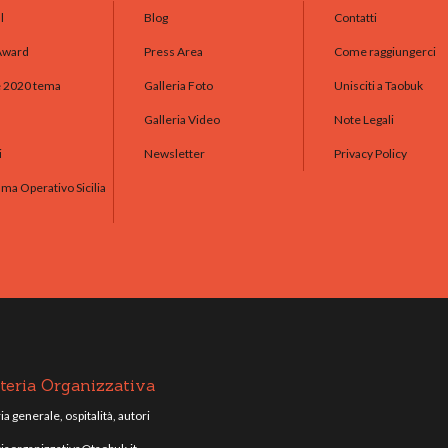
l
Blog
Contatti
Award
Press Area
Come raggiungerci
e 2020 tema
Galleria Foto
Unisciti a Taobuk
Galleria Video
Note Legali
i
Newsletter
Privacy Policy
a Operativo Sicilia
teria Organizzativa
a generale, ospitalità, autori