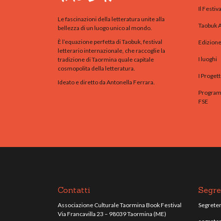
Il Festiva
Le fascinazioni della letteratura unite alla
Taobuk 
bellezza di un luogo unico al mondo.
È l’equazione perfetta di Taobuk, festival
Edizion
letterario internazionale, che raccoglie la
I luoghi
tradizione di Taormina quale capitale
cosmopolita della letteratura.
I Progett
Ideato e diretto da Antonella Ferrara.
Programm
FSE
Contatti
Segre
Associazione Culturale Taormina Book Festival
Segreteri
Via Francavilla 23 – 98039 Taormina (ME)