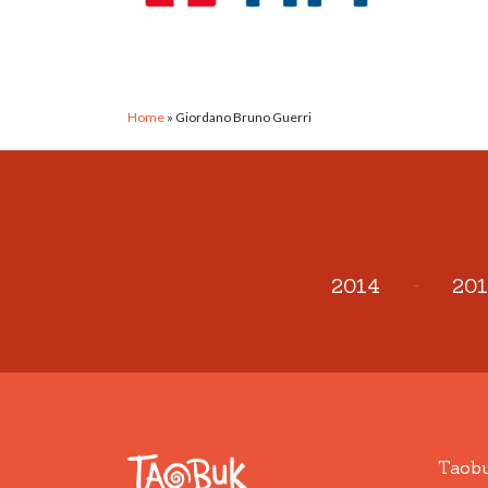
Home
»
Giordano Bruno Guerri
2014
-
201
Taob