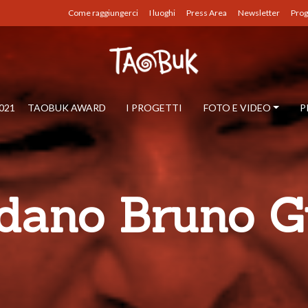
Come raggiungerci
I luoghi
Press Area
Newsletter
Prog
021
TAOBUK AWARD
I PROGETTI
FOTO E VIDEO
P
dano Bruno G