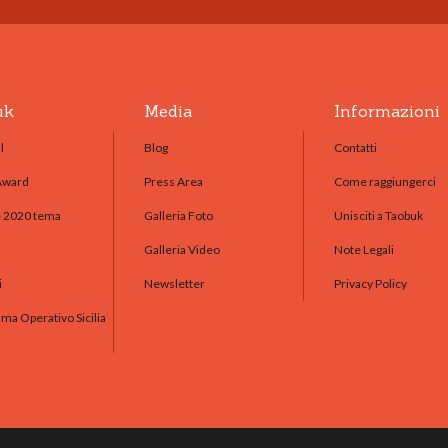
uk
Media
Informazioni
l
Blog
Contatti
Award
Press Area
Come raggiungerci
e 2020 tema
Galleria Foto
Unisciti a Taobuk
Galleria Video
Note Legali
i
Newsletter
Privacy Policy
a Operativo Sicilia