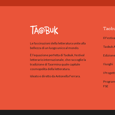
Taob
Il Festiva
Le fascinazioni della letteratura unite alla
Taobuk 
bellezza di un luogo unico al mondo.
È l’equazione perfetta di Taobuk, festival
Edizion
letterario internazionale, che raccoglie la
I luoghi
tradizione di Taormina quale capitale
cosmopolita della letteratura.
I Progett
Ideato e diretto da Antonella Ferrara.
Programm
FSE