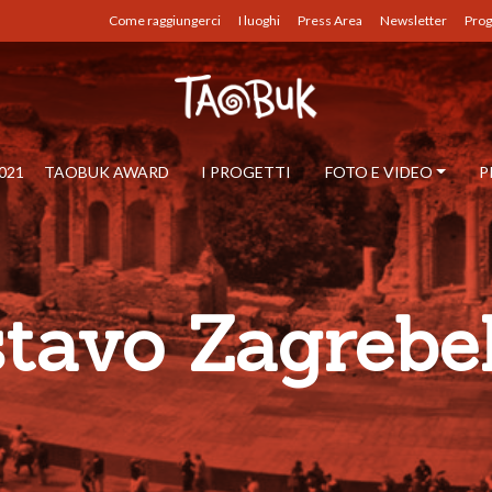
Come raggiungerci
I luoghi
Press Area
Newsletter
Prog
021
TAOBUK AWARD
I PROGETTI
FOTO E VIDEO
P
tavo Zagrebe