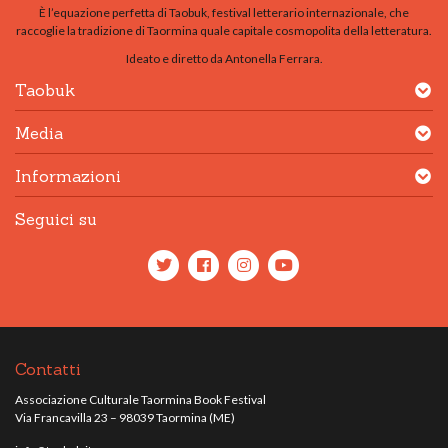
È l’equazione perfetta di Taobuk, festival letterario internazionale, che
raccoglie la tradizione di Taormina quale capitale cosmopolita della letteratura.
Ideato e diretto da Antonella Ferrara.
Taobuk
Media
Informazioni
Seguici su
Contatti
Associazione Culturale Taormina Book Festival
Via Francavilla 23 – 98039 Taormina (ME)