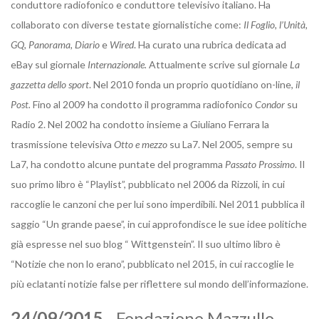
conduttore radiofonico e conduttore televisivo italiano. Ha
collaborato con diverse testate giornalistiche come:
Il Foglio, l’Unità,
GQ, Panorama, Diario
e
Wired
. Ha curato una rubrica dedicata ad
eBay sul giornale
Internazionale.
Attualmente scrive sul giornale
La
gazzetta dello sport
. Nel 2010 fonda un proprio quotidiano on-line,
il
Post.
Fino al 2009 ha condotto il programma radiofonico
Condor
su
Radio 2. Nel 2002 ha condotto insieme a Giuliano Ferrara la
trasmissione televisiva
Otto e mezzo
su La7. Nel 2005, sempre su
La7, ha condotto alcune puntate del programma
Passato Prossimo
. Il
suo primo libro è “Playlist”, pubblicato nel 2006 da Rizzoli, in cui
raccoglie le canzoni che per lui sono imperdibili. Nel 2011 pubblica il
saggio “Un grande paese”, in cui approfondisce le sue idee politiche
già espresse nel suo blog “ Wittgenstein”. Il suo ultimo libro è
“Notizie che non lo erano”, pubblicato nel 2015, in cui raccoglie le
più eclatanti notizie false per riflettere sul mondo dell’informazione.
24/09/2015
- Fondazione Mazzullo