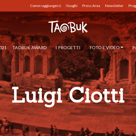
Come raggiungerci
I luoghi
Press Area
Newsletter
Prog
021
TAOBUK AWARD
I PROGETTI
FOTO E VIDEO
P
Luigi Ciotti