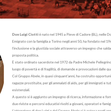
Don Luigi Ciotti
è nato nel 1945 a Pieve di Cadore (BL), nelle Do
Emigrato con la famiglia a Torino negli anni 50, ha fondato nel 
l’inclusione e la giustizia sociale attraverso un impegno che sal
proposta politica.
È stato ordinato sacerdote nel 1972 da Padre Michele Pellegrino,
luogo di povertà e di fragilità, di domande e provocazioni dalle qu
Col Gruppo Abele, in quasi cinquant’anni, ha costruito opportuni
ragazze prostituite, per gli ammalati di aids, per gli immigrati e 
esistenziali.
A questo si è aggiunto un impegno di ricerca, informazione e for
due riviste e percorsi educativi rivolti a giovani, operatori e famigl
L’attenzione di don Luigi e del Gruppo Abele si è estesa negli anni 