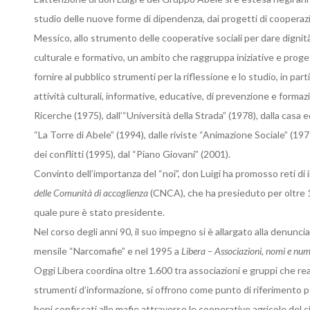
studio delle nuove forme di dipendenza, dai progetti di cooperazio
Messico, allo strumento delle cooperative sociali per dare dignità 
culturale e formativo, un ambito che raggruppa iniziative e proget
fornire al pubblico strumenti per la riflessione e lo studio, in par
attività culturali, informative, educative, di prevenzione e for
Ricerche (1975), dall’“Università della Strada” (1978), dalla casa e
“La Torre di Abele” (1994), dalle riviste “Animazione Sociale” (19
dei conflitti (1995), dal “Piano Giovani” (2001).
Convinto dell’importanza del “noi”, don Luigi ha promosso reti di 
delle Comunità di accoglienza
(CNCA), che ha presieduto per oltre 1
quale pure è stato presidente.
Nel corso degli anni 90, il suo impegno si è allargato alla denunci
mensile “Narcomafie” e nel 1995 a
Libera – Associazioni, nomi e num
Oggi Libera coordina oltre 1.600 tra associazioni e gruppi che rea
strumenti d’informazione, si offrono come punto di riferimento per
beni confiscati alle mafie attraverso le cooperative agricole del c