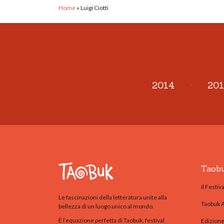
Home
»
Luigi Ciotti
2014
-
201
Taob
Il Festiva
Le fascinazioni della letteratura unite alla
Taobuk 
bellezza di un luogo unico al mondo.
È l’equazione perfetta di Taobuk, festival
Edizion