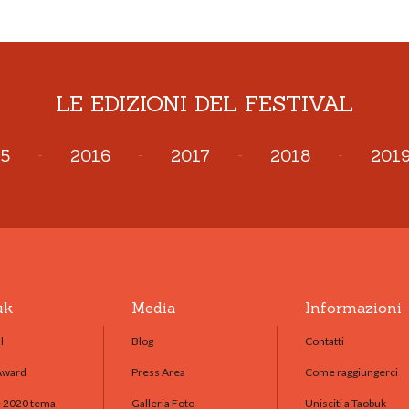
LE EDIZIONI DEL FESTIVAL
5
-
2016
-
2017
-
2018
-
201
uk
Media
Informazioni
l
Blog
Contatti
Award
Press Area
Come raggiungerci
e 2020 tema
Galleria Foto
Unisciti a Taobuk