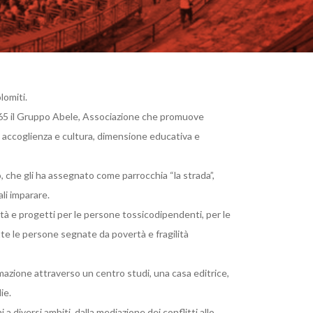
lomiti.
1965 il Gruppo Abele, Associazione che promuove
da accoglienza e cultura, dimensione educativa e
 che gli ha assegnato come parrocchia “la strada”,
ali imparare.
tà e progetti per le persone tossicodipendenti, per le
tutte le persone segnate da povertà e fragilità
mazione attraverso un centro studi, una casa editrice,
ie.
a diversi ambiti, dalla mediazione dei conflitti allo