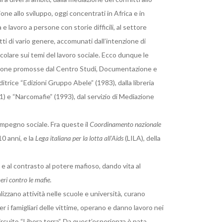
ne allo sviluppo, oggi concentrati in Africa e in
e lavoro a persone con storie difficili, al settore
ti di vario genere, accomunati dall’intenzione di
ticolare sui temi del lavoro sociale. Ecco dunque le
mazione promosse dal Centro Studi, Documentazione e
ditrice “Edizioni Gruppo Abele” (1983), dalla libreria
71) e “Narcomafie” (1993), dal servizio di Mediazione
impegno sociale. Fra queste il
Coordinamento
nazionale
0 anni, e la
Lega italiana per la lotta all’Aids
(LILA), della
a e al contrasto al potere mafioso, dando vita al
eri contro le mafie.
lizzano attività nelle scuole e università, curano
 i famigliari delle vittime, operano e danno lavoro nei
ircuito “Libera terra”. Da quest’esperienza è nata