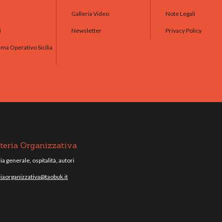
Galleria Video
Note Legali
i
Newsletter
Privacy Policy
a Operativo Sicilia
teria Organizzativa
a generale, ospitalità, autori
iaorganizzativa@taobuk.it