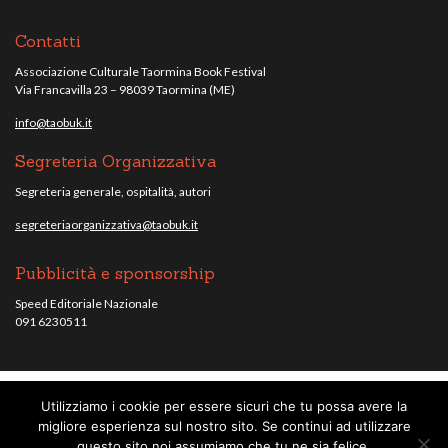
Contatti
Associazione Culturale Taormina Book Festival
Via Francavilla 23 – 98039 Taormina (ME)
info@taobuk.it
Segreteria Organizzativa
Segreteria generale, ospitalità, autori
segreteriaorganizzativa@taobuk.it
Pubblicità e sponsorship
Speed Editoriale Nazionale
091 6230511
Utilizziamo i cookie per essere sicuri che tu possa avere la
© Taobuk, festival letterario internazionale 2013/2021 - Tutti i contenuti del
migliore esperienza sul nostro sito. Se continui ad utilizzare
sito sono coperti da copyright - C.F. 96010220836.
note legali
.
questo sito noi assumiamo che tu ne sia felice.