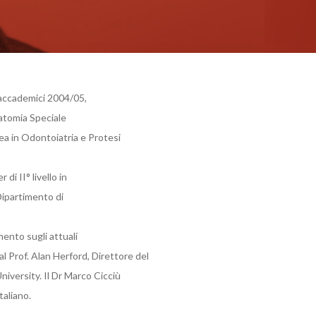
i accademici 2004/05,
natomia Speciale
ea in Odontoiatria e Protesi
i II° livello in
Dipartimento di
mento sugli attuali
l Prof. Alan Herford, Direttore del
niversity. Il Dr Marco Cicciù
taliano.