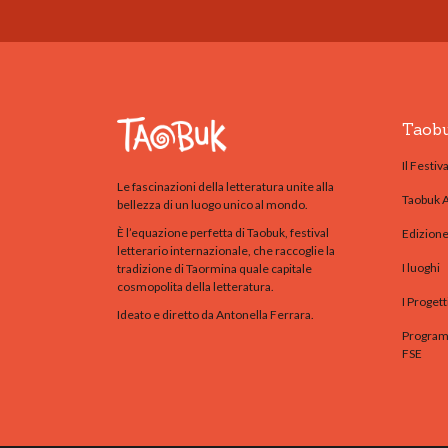
Taob
Il Festiva
Le fascinazioni della letteratura unite alla
Taobuk 
bellezza di un luogo unico al mondo.
È l’equazione perfetta di Taobuk, festival
Edizion
letterario internazionale, che raccoglie la
I luoghi
tradizione di Taormina quale capitale
cosmopolita della letteratura.
I Progett
Ideato e diretto da Antonella Ferrara.
Programm
FSE