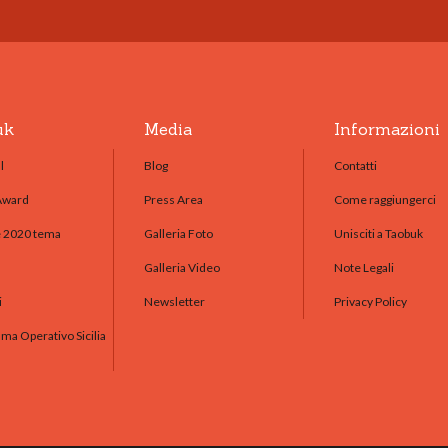
uk
Media
Informazioni
l
Blog
Contatti
Award
Press Area
Come raggiungerci
e 2020 tema
Galleria Foto
Unisciti a Taobuk
Galleria Video
Note Legali
i
Newsletter
Privacy Policy
a Operativo Sicilia