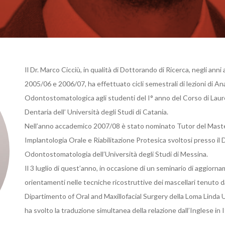
Il Dr. Marco Cicciù, in qualità di Dottorando di Ricerca, negli ann
2005/06 e 2006/07, ha effettuato cicli semestrali di lezioni di A
Odontostomatologica agli studenti del I° anno del Corso di Laur
Dentaria dell’ Università degli Studi di Catania.
Nell’anno accademico 2007/08 è stato nominato Tutor del Master d
Implantologia Orale e Riabilitazione Protesica svoltosi presso il 
Odontostomatologia dell’Università degli Studi di Messina.
Il 3 luglio di quest’anno, in occasione di un seminario di aggiorna
orientamenti nelle tecniche ricostruttive dei mascellari tenuto da
Dipartimento of Oral and Maxillofacial Surgery della Loma Linda U
ha svolto la traduzione simultanea della relazione dall’Inglese in I