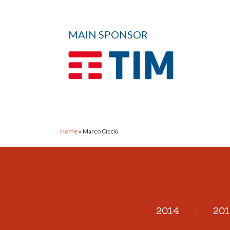
MAIN SPONSOR
Home
»
Marco Cicciù
2014
-
201