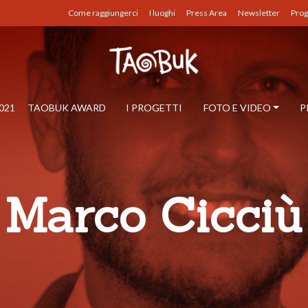
Come raggiungerci
I luoghi
Press Area
Newsletter
Prog
021
TAOBUK AWARD
I PROGETTI
FOTO E VIDEO
P
Marco Cicciù