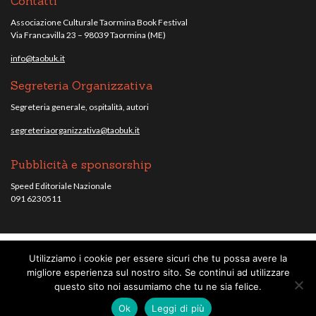
Contatti
Associazione Culturale Taormina Book Festival
Via Francavilla 23 – 98039 Taormina (ME)
info@taobuk.it
Segreteria Organizzativa
Segreteria generale, ospitalità, autori
segreteriaorganizzativa@taobuk.it
Pubblicità e sponsorship
Speed Editoriale Nazionale
091 6230511
Utilizziamo i cookie per essere sicuri che tu possa avere la
© Taobuk, festival letterario internazionale 2013/2021 - Tutti i contenuti del
migliore esperienza sul nostro sito. Se continui ad utilizzare
sito sono coperti da copyright - C.F. 96010220836.
note legali
.
questo sito noi assumiamo che tu ne sia felice.
Credits
Ok
Leggi di più