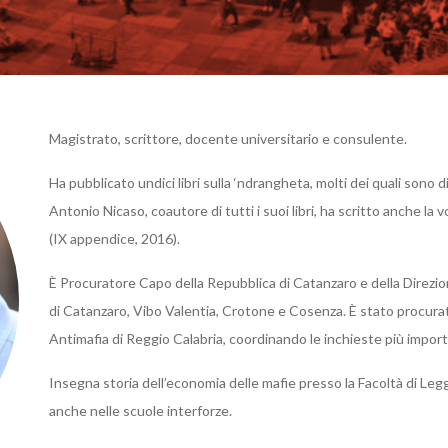
Magistrato, scrittore, docente universitario e consulente.
Ha pubblicato undici libri sulla ‘ndrangheta, molti dei quali sono d
Antonio Nicaso, coautore di tutti i suoi libri, ha scritto anche la 
(IX appendice, 2016).
È Procuratore Capo della Repubblica di Catanzaro e della Direzi
di Catanzaro, Vibo Valentia, Crotone e Cosenza. È stato procura
Antimafia di Reggio Calabria, coordinando le inchieste più importa
Insegna storia dell’economia delle mafie presso la Facoltà di Leg
anche nelle scuole interforze.