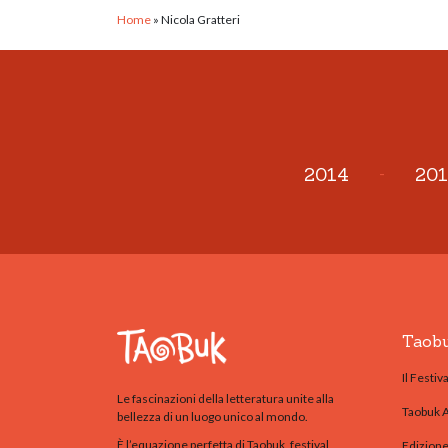
Home
»
Nicola Gratteri
2014
-
201
Taob
Il Festiva
Le fascinazioni della letteratura unite alla
Taobuk 
bellezza di un luogo unico al mondo.
È l’equazione perfetta di Taobuk, festival
Edizion