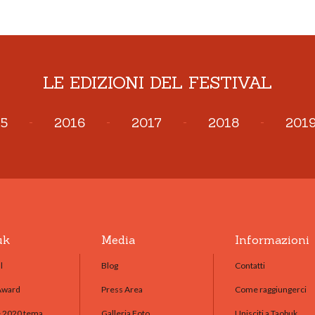
LE EDIZIONI DEL FESTIVAL
5
-
2016
-
2017
-
2018
-
201
uk
Media
Informazioni
l
Blog
Contatti
Award
Press Area
Come raggiungerci
e 2020 tema
Galleria Foto
Unisciti a Taobuk