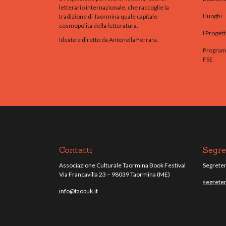
letterario internazionale, che raccoglie la
I luoghi
tradizione di Taormina quale capitale
cosmopolita della letteratura.
I Progett
Ideato e diretto da Antonella Ferrara.
Programm
FSE
Contatti
Segre
Associazione Culturale Taormina Book Festival
Segreteri
Via Francavilla 23 – 98039 Taormina (ME)
segreter
info@taobuk.it