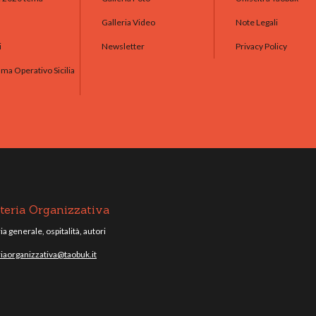
Galleria Video
Note Legali
i
Newsletter
Privacy Policy
a Operativo Sicilia
teria Organizzativa
a generale, ospitalità, autori
iaorganizzativa@taobuk.it