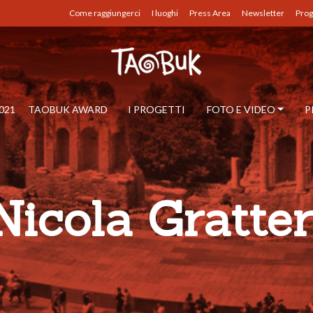
Come raggiungerci
I luoghi
Press Area
Newsletter
Prog
021
TAOBUK AWARD
I PROGETTI
FOTO E VIDEO
P
Nicola Gratter