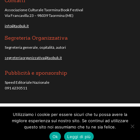
Contatti
Associazione Culturale Taormina Book Festival
Via Francavilla 23 – 98039 Taormina (ME)
info@taobuk.it
Segreteria Organizzativa
Segreteria generale, ospitalità, autori
segreteriaorganizzativa@taobuk.it
Pubblicità e sponsorship
Speed Editoriale Nazionale
091 6230511
Utilizziamo i cookie per essere sicuri che tu possa avere la
© Taobuk, festival letterario internazionale 2013/2021 - Tutti i contenuti del
migliore esperienza sul nostro sito. Se continui ad utilizzare
sito sono coperti da copyright - C.F. 96010220836.
note legali
.
questo sito noi assumiamo che tu ne sia felice.
Credits
Ok
Leggi di più