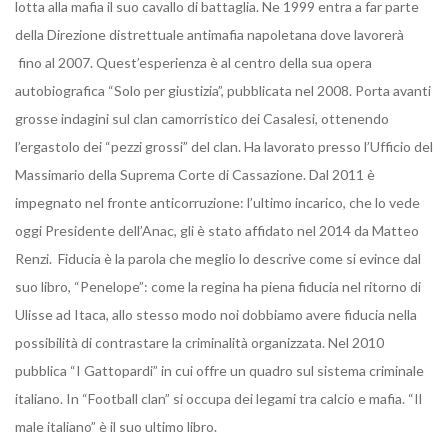
lotta alla mafia il suo cavallo di battaglia. Ne 1999 entra a far parte
della Direzione distrettuale antimafia napoletana dove lavorerà
fino al 2007. Quest’esperienza è al centro della sua opera
autobiografica “Solo per giustizia”, pubblicata nel 2008. Porta avanti
grosse indagini sul clan camorristico dei Casalesi, ottenendo
l’ergastolo dei “pezzi grossi” del clan. Ha lavorato presso l’Ufficio del
Massimario della Suprema Corte di Cassazione. Dal 2011 è
impegnato nel fronte anticorruzione: l’ultimo incarico, che lo vede
oggi Presidente dell’Anac, gli è stato affidato nel 2014 da Matteo
Renzi. Fiducia è la parola che meglio lo descrive come si evince dal
suo libro, “Penelope”: come la regina ha piena fiducia nel ritorno di
Ulisse ad Itaca, allo stesso modo noi dobbiamo avere fiducia nella
possibilità di contrastare la criminalità organizzata. Nel 2010
pubblica “I Gattopardi” in cui offre un quadro sul sistema criminale
italiano. In “Football clan” si occupa dei legami tra calcio e mafia. “Il
male italiano” è il suo ultimo libro.