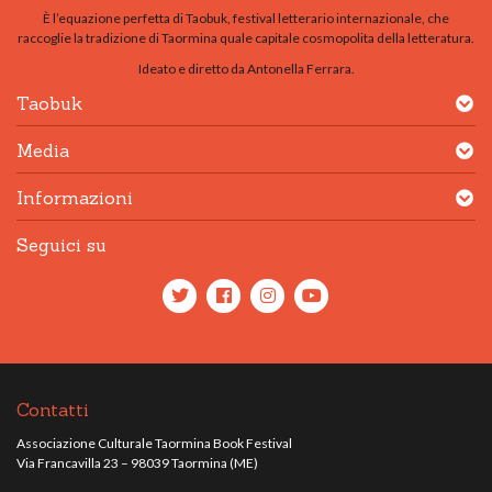
È l’equazione perfetta di Taobuk, festival letterario internazionale, che
raccoglie la tradizione di Taormina quale capitale cosmopolita della letteratura.
Ideato e diretto da Antonella Ferrara.
Taobuk
Media
Informazioni
Seguici su
Contatti
Associazione Culturale Taormina Book Festival
Via Francavilla 23 – 98039 Taormina (ME)