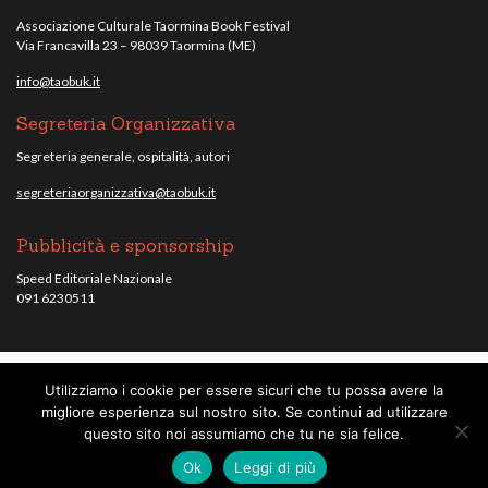
Associazione Culturale Taormina Book Festival
Via Francavilla 23 – 98039 Taormina (ME)
info@taobuk.it
Segreteria Organizzativa
Segreteria generale, ospitalità, autori
segreteriaorganizzativa@taobuk.it
Pubblicità e sponsorship
Speed Editoriale Nazionale
091 6230511
Utilizziamo i cookie per essere sicuri che tu possa avere la
© Taobuk, festival letterario internazionale 2013/2021 - Tutti i contenuti del
migliore esperienza sul nostro sito. Se continui ad utilizzare
sito sono coperti da copyright - C.F. 96010220836.
note legali
.
questo sito noi assumiamo che tu ne sia felice.
Credits
Ok
Leggi di più