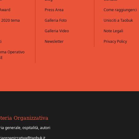
 Award
Press Area
Come raggiungerci
e 2020 tema
Galleria Foto
Unisciti a Taobuk
Galleria Video
Note Legali
i
Newsletter
Privacy Policy
mma Operativo
SE
teria Organizzativa
ia generale, ospitalità, autori
riaorganizzativa@taobuk.it