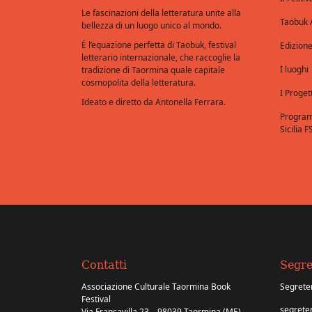
Le fascinazioni della letteratura unite alla
Taobuk
bellezza di un luogo unico al mondo.
È l’equazione perfetta di Taobuk, festival
Edizion
letterario internazionale, che raccoglie la
I luoghi
tradizione di Taormina quale capitale
cosmopolita della letteratura.
I Progett
Ideato e diretto da Antonella Ferrara.
Progra
Sicilia F
Contatti
Segre
Associazione Culturale Taormina Book
Segreter
Festival
segrete
Via Francavilla 23 – 98039 Taormina (ME)