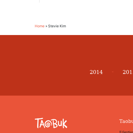
Home
»
Stevie Kim
-
2014
201
Taob
Il Festiv