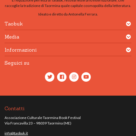
È l’equazione perfetta di Taobuk, festival letterario internazionale, che
raccoglie la tradizione di Taormina quale capitale cosmopolita della letteratura.
Ideato e diretto da Antonella Ferrara.
Taobuk
Media
Informazioni
Seguici su
Contatti
Associazione Culturale Taormina Book Festival
Via Francavilla 23 – 98039 Taormina (ME)
info@taobuk.it