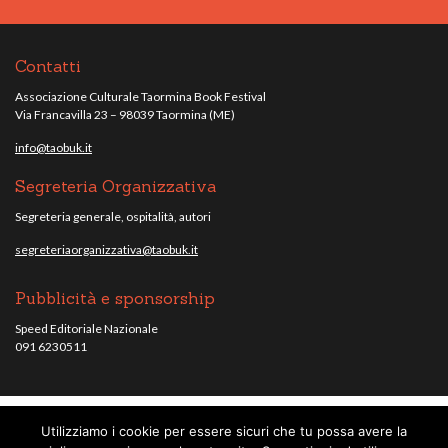
Contatti
Associazione Culturale Taormina Book Festival
Via Francavilla 23 – 98039 Taormina (ME)
info@taobuk.it
Segreteria Organizzativa
Segreteria generale, ospitalità, autori
segreteriaorganizzativa@taobuk.it
Pubblicità e sponsorship
Speed Editoriale Nazionale
091 6230511
Utilizziamo i cookie per essere sicuri che tu possa avere la
© Taobuk, festival letterario internazionale 2013/2021 - Tutti i contenuti del