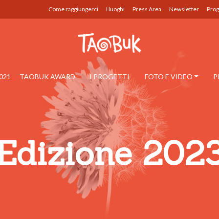
Come raggiungerci
I luoghi
Press Area
Newsletter
Prog
021
TAOBUK AWARD
I PROGETTI
FOTO E VIDEO
P
Edizione 202