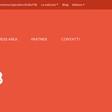
ramma Operativo Sicilia FSE
Le edizioni
Blog
Italiano
RESS AREA
PARTNER
CONTATTI
3