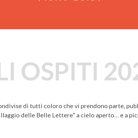
LI OSPITI 20
ondivise di tutti coloro che vi prendono parte, pubb
llaggio delle Belle Lettere” a cielo aperto… e a pi