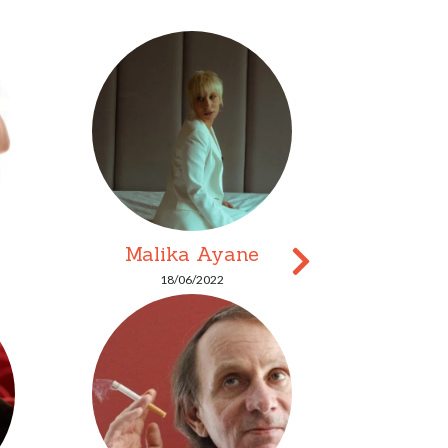
Malika Ayane
Luca 
18/06/2022
1