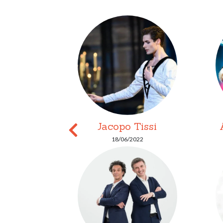
ster
Jacopo Tissi
22
18/06/2022