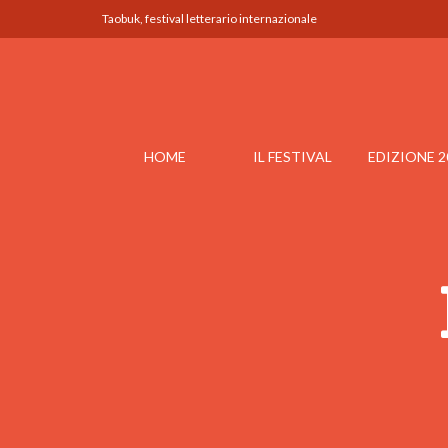
Taobuk, festival letterario internazionale
HOME
IL FESTIVAL
EDIZIONE 2