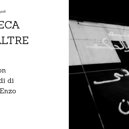
poli
TECA
ALTRE
on
di di
 Enzo