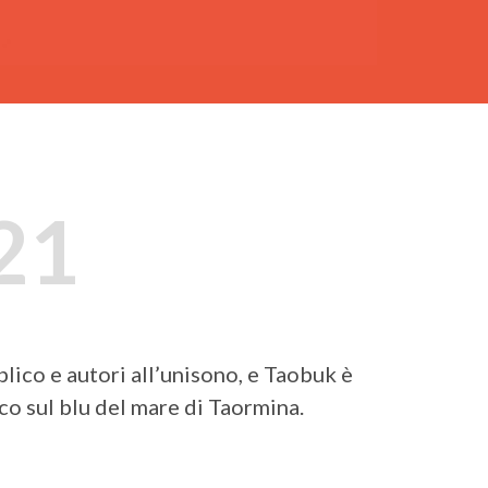
21
lico e autori all’unisono, e Taobuk è
cco sul blu del mare di Taormina.