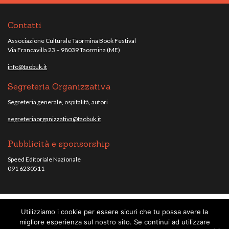
Contatti
Associazione Culturale Taormina Book Festival
Via Francavilla 23 – 98039 Taormina (ME)
info@taobuk.it
Segreteria Organizzativa
Segreteria generale, ospitalità, autori
segreteriaorganizzativa@taobuk.it
Pubblicità e sponsorship
Speed Editoriale Nazionale
091 6230511
Utilizziamo i cookie per essere sicuri che tu possa avere la
© Taobuk, festival letterario internazionale 2013/2021 - Tutti i contenuti del
migliore esperienza sul nostro sito. Se continui ad utilizzare
sito sono coperti da copyright - C.F. 96010220836.
note legali
.